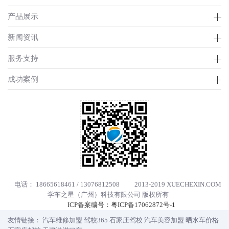
产品展示
新闻资讯
服务支持
成功案例
电话： 18665618461 / 13076812508 2013-2019 XUECHEXIN.COM
学车之星（广州）科技有限公司 版权所有
ICP备案编号：
粤ICP备17062872号-1
友情链接：
汽车维修加盟
驾校365
石家庄驾校
汽车美容加盟
晒水车价格